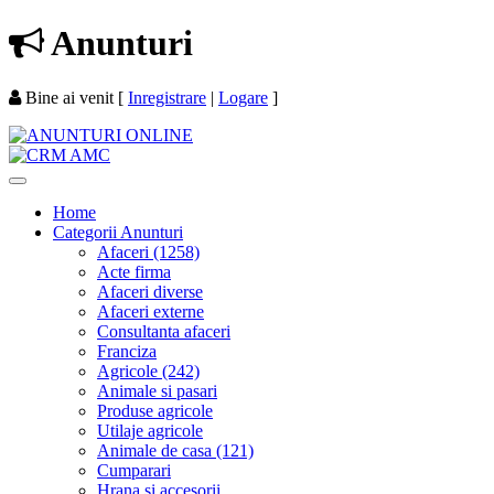
Anunturi
Bine ai venit
[
Inregistrare
|
Logare
]
Home
Categorii Anunturi
Afaceri (1258)
Acte firma
Afaceri diverse
Afaceri externe
Consultanta afaceri
Franciza
Agricole (242)
Animale si pasari
Produse agricole
Utilaje agricole
Animale de casa (121)
Cumparari
Hrana si accesorii