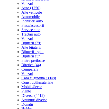
Vanzari
Auto (1250)
Alte vehicule
Automobile
Inchirieri auto
Piese/accesorii
Service auto
Tractari auto
Vanzari
Bijuterii (79)
Alte bijuterii
Bijuterii argint
Bijuterii aur
Pietre pretioase
Birotica (44)
Cumparari
Vanzari
Casa si gradina (3948)
Constructii/materiale
Mobila/decor
Plante
Diverse (4412)
Anunturi diverse
Donatii
Hobby