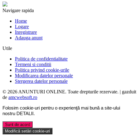
Navigare rapida
Home
Logare
Inregistrare
Adauga anunt
Utile
Politica de confidentialitate
Termeni si conditii
Politica privind cookie-urile
Modificarea datelor personale
Stergerea datelor personale
© 2026 ANUNTURI ONLINE. Toate drepturile rezervate. | gazduit
de
amcwebsoft.ro
Folosim cookie-uri pentru o experienţă mai bună a site-ului
nostru
DETALII
.
Sunt de acord
Modifică setări cookie-uri