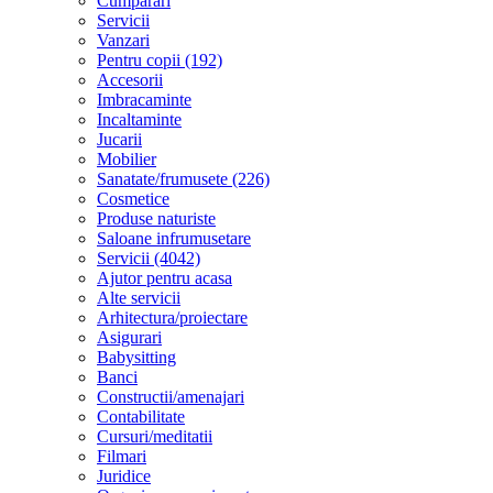
Cumparari
Servicii
Vanzari
Pentru copii (192)
Accesorii
Imbracaminte
Incaltaminte
Jucarii
Mobilier
Sanatate/frumusete (226)
Cosmetice
Produse naturiste
Saloane infrumusetare
Servicii (4042)
Ajutor pentru acasa
Alte servicii
Arhitectura/proiectare
Asigurari
Babysitting
Banci
Constructii/amenajari
Contabilitate
Cursuri/meditatii
Filmari
Juridice