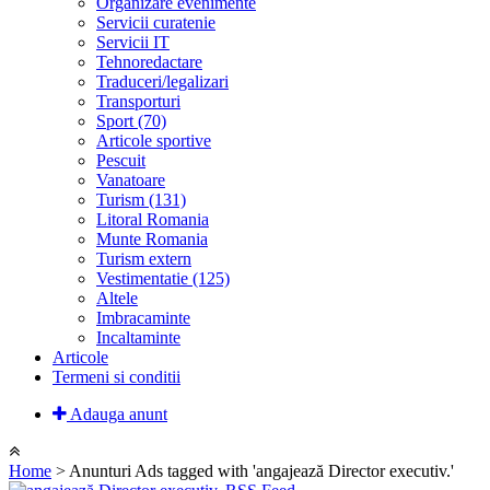
Organizare evenimente
Servicii curatenie
Servicii IT
Tehnoredactare
Traduceri/legalizari
Transporturi
Sport (70)
Articole sportive
Pescuit
Vanatoare
Turism (131)
Litoral Romania
Munte Romania
Turism extern
Vestimentatie (125)
Altele
Imbracaminte
Incaltaminte
Articole
Termeni si conditii
Adauga anunt
Home
> Anunturi
Ads tagged with 'angajează Director executiv.'