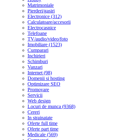
Matrimoniale
Pierderi/gasiri
Electronice (312)
Calculatoare/accesorii
Electrocasnice
Telefoane
TV/audio/video/foto
Imobiliare (1523)
Cumparari
Inchirieri
Schimburi
Vanzari
Internet (98)
Domenii si hosting
Optimizare SEO
Promovare
Servicii
Web design
Locuri de munca (9368)
Cereri
In strainatate
Oferte full time
Oferte part time
Medicale (569)