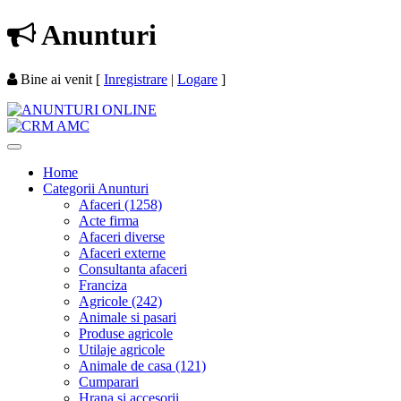
Anunturi
Bine ai venit
[
Inregistrare
|
Logare
]
Home
Categorii Anunturi
Afaceri (1258)
Acte firma
Afaceri diverse
Afaceri externe
Consultanta afaceri
Franciza
Agricole (242)
Animale si pasari
Produse agricole
Utilaje agricole
Animale de casa (121)
Cumparari
Hrana si accesorii