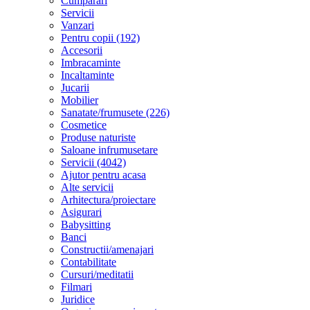
Cumparari
Servicii
Vanzari
Pentru copii (192)
Accesorii
Imbracaminte
Incaltaminte
Jucarii
Mobilier
Sanatate/frumusete (226)
Cosmetice
Produse naturiste
Saloane infrumusetare
Servicii (4042)
Ajutor pentru acasa
Alte servicii
Arhitectura/proiectare
Asigurari
Babysitting
Banci
Constructii/amenajari
Contabilitate
Cursuri/meditatii
Filmari
Juridice