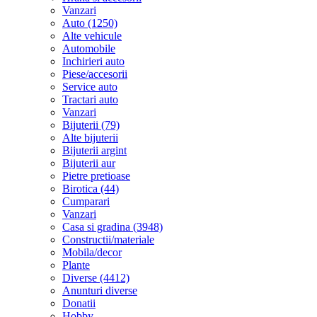
Vanzari
Auto (1250)
Alte vehicule
Automobile
Inchirieri auto
Piese/accesorii
Service auto
Tractari auto
Vanzari
Bijuterii (79)
Alte bijuterii
Bijuterii argint
Bijuterii aur
Pietre pretioase
Birotica (44)
Cumparari
Vanzari
Casa si gradina (3948)
Constructii/materiale
Mobila/decor
Plante
Diverse (4412)
Anunturi diverse
Donatii
Hobby