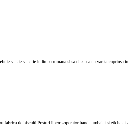
uie sa stie sa scrie in limba romana si sa citeasca cu varsta cuprinsa int
brica de biscuiti Posturi libere -operator banda ambalat si etichetat -ve