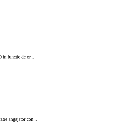
 in functie de or...
atre angajator con...