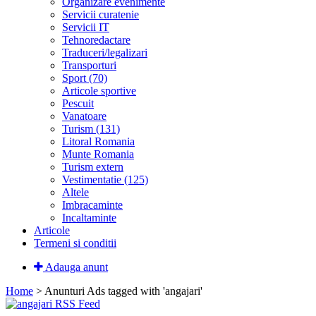
Organizare evenimente
Servicii curatenie
Servicii IT
Tehnoredactare
Traduceri/legalizari
Transporturi
Sport (70)
Articole sportive
Pescuit
Vanatoare
Turism (131)
Litoral Romania
Munte Romania
Turism extern
Vestimentatie (125)
Altele
Imbracaminte
Incaltaminte
Articole
Termeni si conditii
Adauga anunt
Home
> Anunturi
Ads tagged with 'angajari'