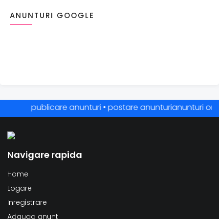
ANUNTURI GOOGLE
publicare anunturi • postare anunturianunturi online •
Navigare rapida
Home
Logare
Inregistrare
Adauga anunt