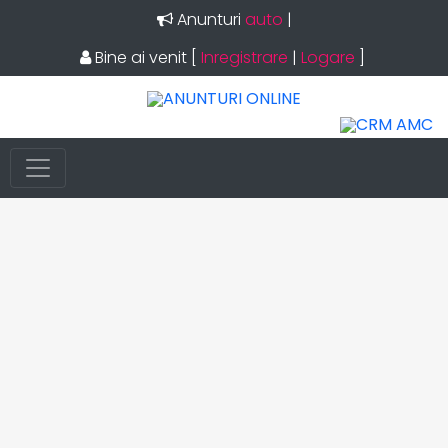
Anunturi
auto
|
Bine ai venit
[
Inregistrare
|
Logare
]