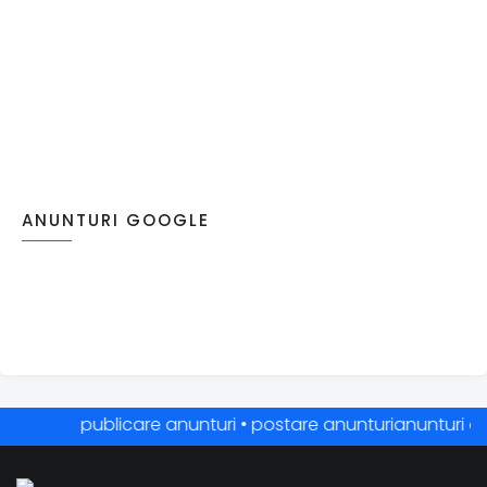
ANUNTURI GOOGLE
publicare anunturi • postare anunturianunturi online 