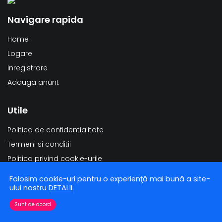
Navigare rapida
Home
Logare
Inregistrare
Adauga anunt
Utile
Politica de confidentialitate
Termeni si conditii
Politica privind cookie-urile
Modificarea datelor personale
Folosim cookie-uri pentru o experienţă mai bună a site-
Stergerea datelor personale
ului nostru
DETALII
.
Sunt de acord