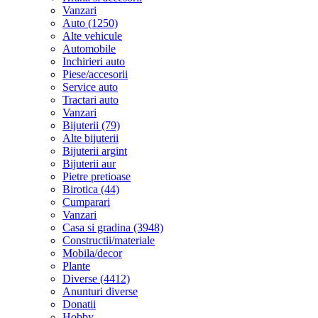
Vanzari
Auto (1250)
Alte vehicule
Automobile
Inchirieri auto
Piese/accesorii
Service auto
Tractari auto
Vanzari
Bijuterii (79)
Alte bijuterii
Bijuterii argint
Bijuterii aur
Pietre pretioase
Birotica (44)
Cumparari
Vanzari
Casa si gradina (3948)
Constructii/materiale
Mobila/decor
Plante
Diverse (4412)
Anunturi diverse
Donatii
Hobby