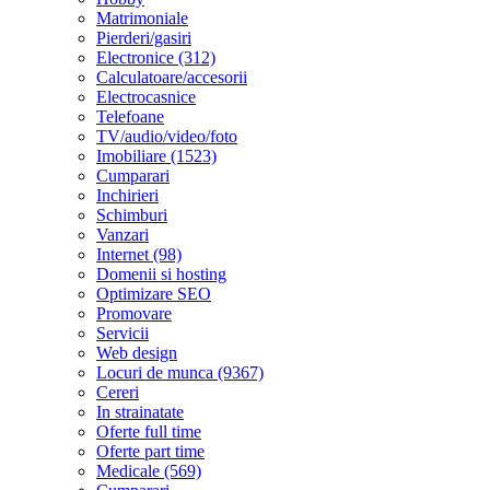
Matrimoniale
Pierderi/gasiri
Electronice (312)
Calculatoare/accesorii
Electrocasnice
Telefoane
TV/audio/video/foto
Imobiliare (1523)
Cumparari
Inchirieri
Schimburi
Vanzari
Internet (98)
Domenii si hosting
Optimizare SEO
Promovare
Servicii
Web design
Locuri de munca (9367)
Cereri
In strainatate
Oferte full time
Oferte part time
Medicale (569)