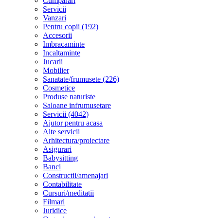
Cumparari
Servicii
Vanzari
Pentru copii (192)
Accesorii
Imbracaminte
Incaltaminte
Jucarii
Mobilier
Sanatate/frumusete (226)
Cosmetice
Produse naturiste
Saloane infrumusetare
Servicii (4042)
Ajutor pentru acasa
Alte servicii
Arhitectura/proiectare
Asigurari
Babysitting
Banci
Constructii/amenajari
Contabilitate
Cursuri/meditatii
Filmari
Juridice