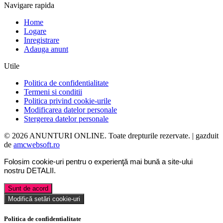
Navigare rapida
Home
Logare
Inregistrare
Adauga anunt
Utile
Politica de confidentialitate
Termeni si conditii
Politica privind cookie-urile
Modificarea datelor personale
Stergerea datelor personale
© 2026 ANUNTURI ONLINE. Toate drepturile rezervate. | gazduit
de
amcwebsoft.ro
Folosim cookie-uri pentru o experienţă mai bună a site-ului
nostru
DETALII
.
Sunt de acord
Modifică setări cookie-uri
Politica de confidentialitate