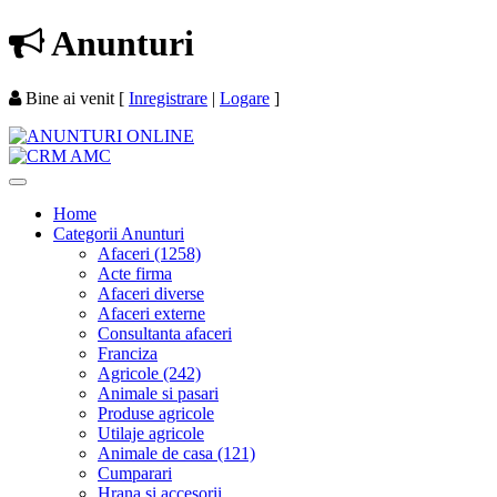
Anunturi
Bine ai venit
[
Inregistrare
|
Logare
]
Home
Categorii Anunturi
Afaceri (1258)
Acte firma
Afaceri diverse
Afaceri externe
Consultanta afaceri
Franciza
Agricole (242)
Animale si pasari
Produse agricole
Utilaje agricole
Animale de casa (121)
Cumparari
Hrana si accesorii