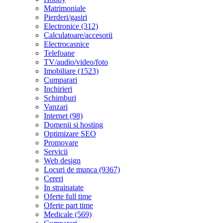
Matrimoniale
Pierderi/gasiri
Electronice (312)
Calculatoare/accesorii
Electrocasnice
Telefoane
TV/audio/video/foto
Imobiliare (1523)
Cumparari
Inchirieri
Schimburi
Vanzari
Internet (98)
Domenii si hosting
Optimizare SEO
Promovare
Servicii
Web design
Locuri de munca (9367)
Cereri
In strainatate
Oferte full time
Oferte part time
Medicale (569)