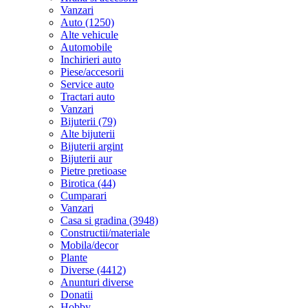
Vanzari
Auto (1250)
Alte vehicule
Automobile
Inchirieri auto
Piese/accesorii
Service auto
Tractari auto
Vanzari
Bijuterii (79)
Alte bijuterii
Bijuterii argint
Bijuterii aur
Pietre pretioase
Birotica (44)
Cumparari
Vanzari
Casa si gradina (3948)
Constructii/materiale
Mobila/decor
Plante
Diverse (4412)
Anunturi diverse
Donatii
Hobby