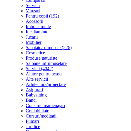
Cumparari
Servicii
Vanzari
Pentru copii (192)
Accesorii
Imbracaminte
Incaltaminte
Jucarii
Mobilier
Sanatate/frumusete (226)
Cosmetice
Produse naturiste
Saloane infrumusetare
Servicii (4042)
Ajutor pentru acasa
Alte servicii
Arhitectura/proiectare
Asigurari
Babysitting
Banci
Constructii/amenajari
Contabilitate
Cursuri/meditatii
Filmari
Juridice