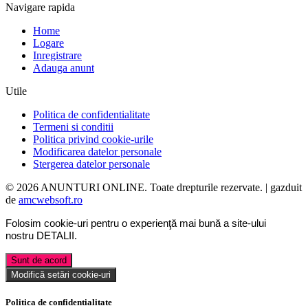
Navigare rapida
Home
Logare
Inregistrare
Adauga anunt
Utile
Politica de confidentialitate
Termeni si conditii
Politica privind cookie-urile
Modificarea datelor personale
Stergerea datelor personale
© 2026 ANUNTURI ONLINE. Toate drepturile rezervate. | gazduit
de
amcwebsoft.ro
Folosim cookie-uri pentru o experienţă mai bună a site-ului
nostru
DETALII
.
Sunt de acord
Modifică setări cookie-uri
Politica de confidentialitate