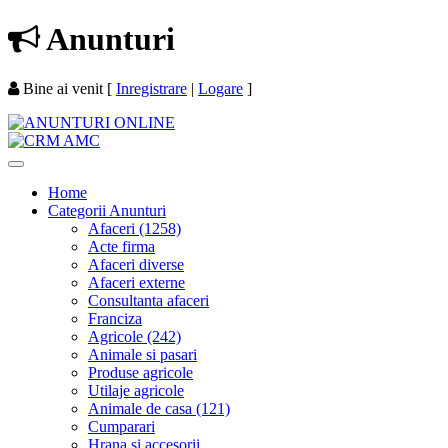
Anunturi
Bine ai venit
[
Inregistrare
|
Logare
]
Home
Categorii Anunturi
Afaceri (1258)
Acte firma
Afaceri diverse
Afaceri externe
Consultanta afaceri
Franciza
Agricole (242)
Animale si pasari
Produse agricole
Utilaje agricole
Animale de casa (121)
Cumparari
Hrana si accesorii