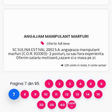
ANGAJAM MANIPULANT MARFURI
Oferte full time
SC SULINA ESTIVAL 2002 S.A. angajeaza manipulant
marfuri (C.O.R. 933303)- 2 posturi, cu sau fara experienta.
Oferim salariu motivant,cazare si o masa pe zi.
128 vizite in total, 0 vizite astazi
Pagina 7 din 95
1
2
3
4
5
6
7
8
9
10
11
12
13
14
15
Last
20
30
40
››